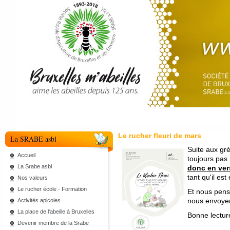
Le rucher fleuri de mars
La SRABE asbl
Suite aux grè
Accueil
toujours pas
La Srabe asbl
donc en vers
tant qu'il est
Nos valeurs
Le rucher école - Formation
Et nous pens
nous envoyer
Activités apicoles
La place de l'abeille à Bruxelles
Bonne lectur
Devenir membre de la Srabe