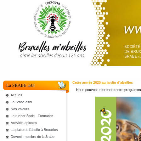
Cette année 2020 au jardin d'abeilles
La SRABE asbl
Nous pouvons reprendre notre programme, 
Accueil
La Srabe asbl
Nos valeurs
Le rucher école - Formation
Activités apicoles
La place de l'abeille à Bruxelles
Devenir membre de la Srabe