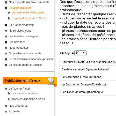
Dès que l'occasion se présente à 
Nos rapports d'activités annuels
apportez-nous des graines pour ré
Le jardin d'abeilles
grainothèque.
Les panneaux didactiques
Il suffit de respecter quelques règl
- indiquer sur le sachet le nom de 
La grainothèque de la Srabe
- indiquer la date de récolte des g
Le rucher didactique
- pas de plantes invasives !
- plantes intéressantes pour les po
Notre bibliothèque
- plantes indigènes de préférence
Les balades botaniques
Les graines sont illustrées par des
Les balances
dessous.
Nous contacter
Affichage #
Disponible sur commande
Le matériel d'animation/d'exposition
Pourquoi la SRABE a-t-elle organisé une gr
Le prêt de matériel apicole
Cardère sauvage (Dipsacus fullonum)
Le trèfle blanc (Trifolium repens)
Publications/conférences
La Bourrache (Borago officinalis L.)
Le Rucher Fleuri
Les fiches de notre grainothèque
Les anciens numéros
Archives d'anciens articles
Nos brochures
Au jardin