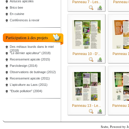
Astuces apicoles
Panneau 7 - Les...
Panneau 8 
Brico bee
En cuisine
Conférences à revoir
Participation à des projets
Des métaux lourds dans le miel
(2018)
"Le dernier apiculteur" (2018)
Panneau 10 - D'...
Panneau 11
Recensement apicole (2015)
Parckdesign (2014)
Observations de butinage (2012)
Recensement apicole (2011)
L'apiculture au Laos (2011)
"Etude pollution" (2004)
Panneau 13 - Le...
Panneau 14
Srabe, Powered by
J