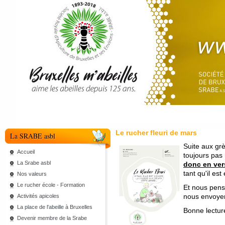
Le rucher fleuri de mars
La SRABE asbl
Suite aux grè
Accueil
toujours pas
La Srabe asbl
donc en vers
tant qu'il est
Nos valeurs
Le rucher école - Formation
Et nous pens
nous envoyer
Activités apicoles
La place de l'abeille à Bruxelles
Bonne lectur
Devenir membre de la Srabe