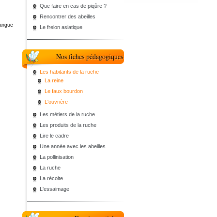
Que faire en cas de piqûre ?
Rencontrer des abeilles
langue
Le frelon asiatique
Nos fiches pédagogiques
Les habitants de la ruche
La reine
Le faux bourdon
L'ouvrière
Les métiers de la ruche
Les produits de la ruche
Lire le cadre
Une année avec les abeilles
La pollinisation
La ruche
La récolte
L'essaimage