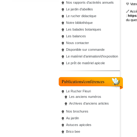
Nos rapports d'activités annuels
💛 Votr
Le jardin d'abeilles
🔗 Accé
:
https
Le rucher didactique
du ques
Notre bibliothèque
Les balades botaniques
Les balances
Nous contacter
Disponible sur commande
Le matériel d'animation/d'exposition
Le prêt de matériel apicole
Publications/conférences
Le Rucher Fleuri
Les anciens numéros
Archives d'anciens articles
Nos brochures
Au jardin
Astuces apicoles
Brico bee