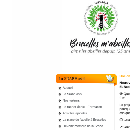
Une en
La SRABE asbl
Nous v
EuBeel
Accueil
🐝 Que 
La Srabe asbl
? 🌱
Nos valeurs
Le proj
Le rucher école - Formation
pourqu
afin qu
Activités apicoles
La place de l'abeille à Bruxelles
⏱ Cela
Devenir membre de la Srabe
📍 Ouve