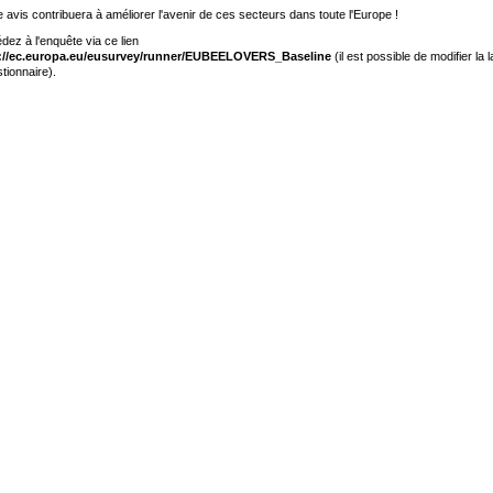
e avis contribuera à améliorer l'avenir de ces secteurs dans toute l'Europe !
dez à l'enquête via ce lien
://ec.europa.eu/eusurvey/runner/EUBEELOVERS_Baseline
(il est possible de modifier la 
tionnaire).