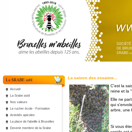
La saison des essaims...
La SRABE asbl
C'est la sa
Accueil
reine et la "
La Srabe asbl
Elle ne part
Nos valeurs
qui s'envol
Le rucher école - Formation
arbre, une 
Activités apicoles
La place de l'abeille à Bruxelles
Si vous ête
Devenir membre de la Srabe
rapide est 