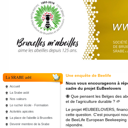
Une enquête de Beelife
La SRABE asbl
Nous vous encourageons à répon
Accueil
cadre du projet EuBeelovers
La Srabe asbl
🐝 Que pensent les Belges des abeil
Nos valeurs
et de l'agriculture durable ? 🌱
Le rucher école - Formation
Le projet #EUBEELOVERS, financé 
Activités apicoles
cette question. C'est pourquoi no
La place de l'abeille à Bruxelles
de BeeLife European Beekeeping Co
Devenir membre de la Srabe
répondre.