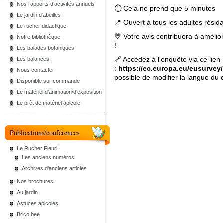
Nos rapports d'activités annuels
⏱ Cela ne prend que 5 minutes
Le jardin d'abeilles
📍 Ouvert à tous les adultes résid
Le rucher didactique
💛 Votre avis contribuera à amélio
Notre bibliothèque
!
Les balades botaniques
🔗 Accédez à l'enquête via ce lien
Les balances
:
https://ec.europa.eu/eusurv
Nous contacter
possible de modifier la langue du 
Disponible sur commande
Le matériel d'animation/d'exposition
Le prêt de matériel apicole
Publications/conférences
Le Rucher Fleuri
Les anciens numéros
Archives d'anciens articles
Nos brochures
Au jardin
Astuces apicoles
Brico bee