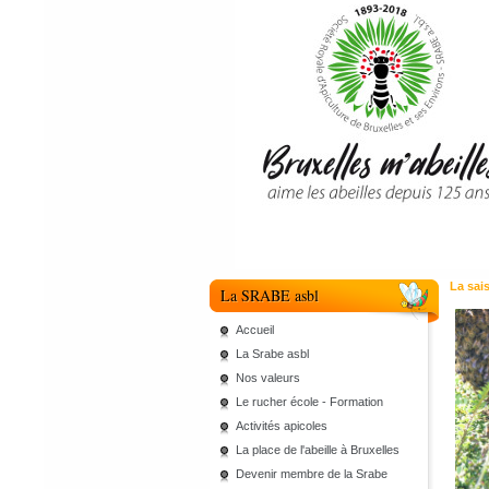
La sai
La SRABE asbl
Accueil
La Srabe asbl
Nos valeurs
Le rucher école - Formation
Activités apicoles
La place de l'abeille à Bruxelles
Devenir membre de la Srabe