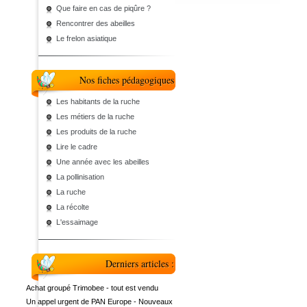
Que faire en cas de piqûre ?
Rencontrer des abeilles
Le frelon asiatique
Nos fiches pédagogiques
Les habitants de la ruche
Les métiers de la ruche
Les produits de la ruche
Lire le cadre
Une année avec les abeilles
La pollinisation
La ruche
La récolte
L'essaimage
Derniers articles :
Achat groupé Trimobee - tout est vendu
Un appel urgent de PAN Europe - Nouveaux