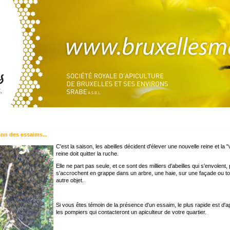
son des essaims...
C'est la saison, les abeilles décident d'élever une nouvelle reine et la "v
reine doit quitter la ruche.
Elle ne part pas seule, et ce sont des milliers d'abeilles qui s'envolent, 
s'accrochent en grappe dans un arbre, une haie, sur une façade ou to
autre objet.
Si vous êtes témoin de la présence d'un essaim, le plus rapide est d'a
les pompiers qui contacteront un apiculteur de votre quartier.