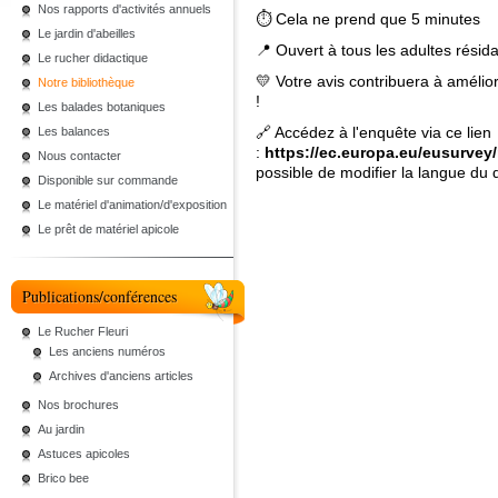
Nos rapports d'activités annuels
⏱ Cela ne prend que 5 minutes
Le jardin d'abeilles
📍 Ouvert à tous les adultes résid
Le rucher didactique
💛 Votre avis contribuera à amélio
Notre bibliothèque
!
Les balades botaniques
🔗 Accédez à l'enquête via ce lien
Les balances
:
https://ec.europa.eu/eusurv
Nous contacter
possible de modifier la langue du 
Disponible sur commande
Le matériel d'animation/d'exposition
Le prêt de matériel apicole
Publications/conférences
Le Rucher Fleuri
Les anciens numéros
Archives d'anciens articles
Nos brochures
Au jardin
Astuces apicoles
Brico bee