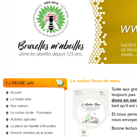
Le rucher fleuri de mars
La SRABE asbl
Suite aux grè
Accueil
toujours pas
La Srabe asbl
donc en vers
tant qu'il est
Nos valeurs
Le rucher école - Formation
Et nous pens
nous envoyer
Activités apicoles
La place de l'abeille à Bruxelles
Bonne lectur
Devenir membre de la Srabe