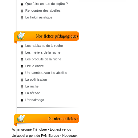
Que faire en cas de piqûre ?
Rencontrer des abeilles
Le frelon asiatique
Nos fiches pédagogiques
Les habitants de la ruche
Les métiers de la ruche
Les produits de la ruche
Lire le cadre
Une année avec les abeilles
La pollinisation
La ruche
La récolte
L'essaimage
Derniers articles :
Achat groupé Trimobee - tout est vendu
Un appel urgent de PAN Europe - Nouveaux