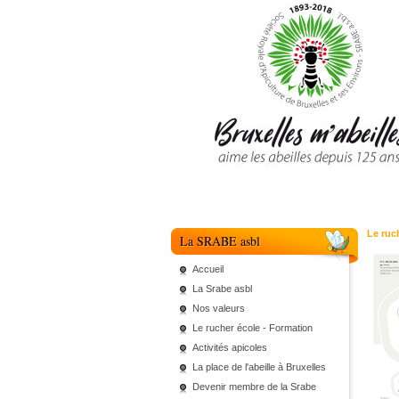
Le ruc
La SRABE asbl
Accueil
La Srabe asbl
Nos valeurs
Le rucher école - Formation
Activités apicoles
La place de l'abeille à Bruxelles
Devenir membre de la Srabe