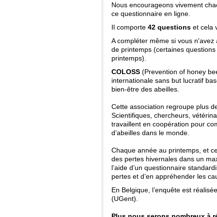
Nous encourageons vivement chac
ce questionnaire en ligne.
Il comporte
42 questions
et cela
A compléter même si vous n'avez a
de printemps (certaines questions 
printemps).
COLOSS
(Prevention of honey be
internationale sans but lucratif ba
bien-être des abeilles.
Cette association regroupe plus 
Scientifiques, chercheurs, vétérina
travaillent en coopération pour co
d’abeilles dans le monde.
Chaque année au printemps, et c
des pertes hivernales dans un ma
l’aide d’un questionnaire standard
pertes et d’en appréhender les ca
En Belgique, l’enquête est réalis
(UGent).
Plus nous serons nombreux à r