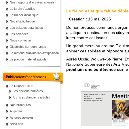
Nos rapports d'activités annuels
Le jardin d'abeilles
Le frelon asiatique fait se dépl
Le rucher didactique
Création : 13 mai 2025
Notre bibliothèque
De nombreuses communes organisen
Les balades botaniques
asiatique à destination des citoye
Les balances
lutter contre cet invasif.
Nous contacter
Un grand merci au groupe F qui mo
Disponible sur commande
animer ces soirées et répondre au
Le matériel d'animation/d'exposition
Après Uccle, Woluwe-St-Pierre, Et
Le prêt de matériel apicole
Nationale Supérieure des Arts Vi
prochain une conférence sur le s
Publications/conférences
Le Rucher Fleuri
Les anciens numéros
Archives d'anciens articles
Nos brochures
Au jardin
Astuces apicoles
Brico bee