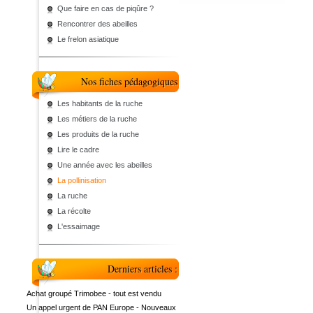
Que faire en cas de piqûre ?
Rencontrer des abeilles
Le frelon asiatique
Nos fiches pédagogiques
Les habitants de la ruche
Les métiers de la ruche
Les produits de la ruche
Lire le cadre
Une année avec les abeilles
La pollinisation
La ruche
La récolte
L'essaimage
Derniers articles :
Achat groupé Trimobee - tout est vendu
Un appel urgent de PAN Europe - Nouveaux