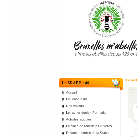
Le ruc
La SRABE asbl
Accueil
La Srabe asbl
Nos valeurs
Le rucher école - Formation
Activités apicoles
La place de l'abeille à Bruxelles
Devenir membre de la Srabe