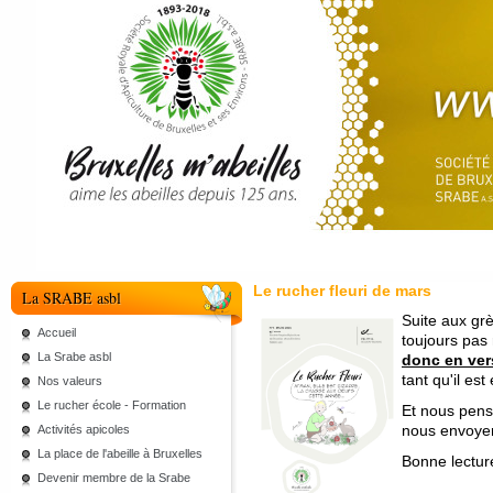
Le rucher fleuri de mars
La SRABE asbl
Suite aux grè
Accueil
toujours pas
La Srabe asbl
donc en vers
tant qu'il est
Nos valeurs
Le rucher école - Formation
Et nous pens
nous envoyer
Activités apicoles
La place de l'abeille à Bruxelles
Bonne lectur
Devenir membre de la Srabe